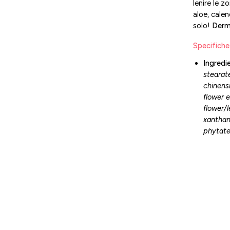
lenire le z
aloe, cale
solo!
Derm
Specifiche
Ingredie
stearate
chinensi
flower e
flower/l
xanthan
phytat