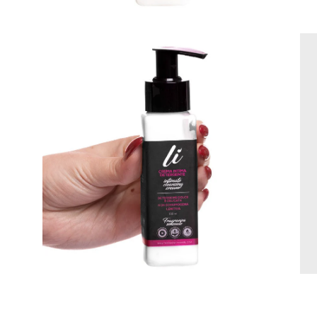
Apri
lightbox
dell'immagine
Apri
lightbox