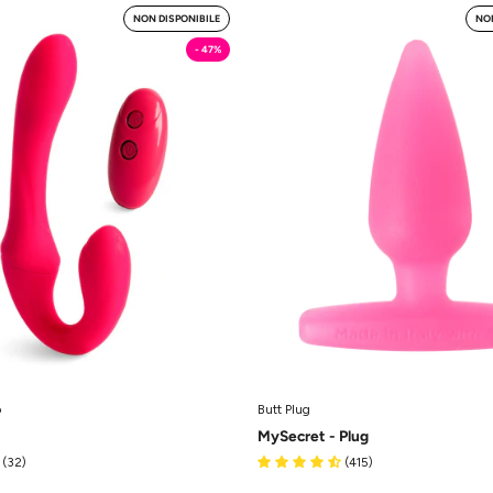
Pegaso
MySecre
NON DISPONIBILE
NON
-
-
- 47%
Strap
Plug
On
-
Dildo
Butt
MySecretCase
Plug
MySecre
o
Butt Plug
MySecret - Plug
(32)
(415)