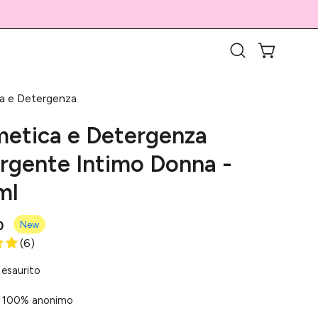
APRI CARR
Apri
la
barra
a e Detergenza
di
etica e Detergenza
ricerca
rgente Intimo Donna -
ml
0
New
(6)
 esaurito
 100% anonimo