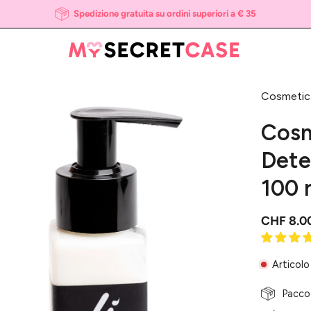
Spedizione gratuita su ordini superiori a € 35
Cosmetic
i
htbox
Cosm
l'immagine
Dete
100 
CHF 8.0
Articolo
Pacco