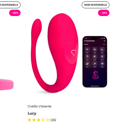
t
Lucy
 DISPONIBILE
NON DISPONIBILE
-
- 60%
- 34%
Ovetto
Vibrante
MySecretCase
tCase
Ovetto Vibrante
Lucy
(26)