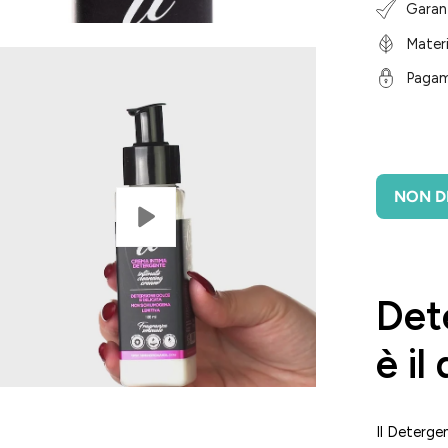
Garanz
Materi
Pagam
NON DI
Det
è il
Il Deterge