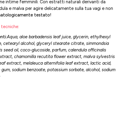
one intime femminili. Con estratti naturali derivanti da
ndula e malva per agire delicatamente sulla tua vagi e non
atologicamente testato!
 tecniche:
nti:
Aqua, aloe barbadensis leaf juice, glycerin, ethylhexyl
, cetearyl alcohol, glyceryl stearate citrate, simmondsia
s seed oil, coco-glucoside, parfum, calendula officinalis
xtract, chamomilla recutita flower extract, malva sylvestris
eaf extract, melaleuca alternifolia leaf extract, lactic acid,
 gum, sodium benzoate, potassium sorbate, alcohol, sodium
e