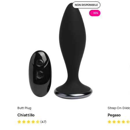
Chiattillo
NON DISPONIBILE
-
- 35%
Butt
Plug
MySecretCase
Butt Plug
Strap On Dild
Chiattillo
Pegaso
(47)