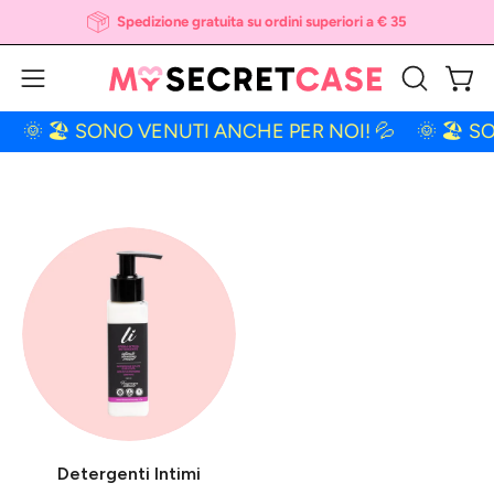
Salta
Spedizione gratuita su ordini superiori a € 35
al
contenuto
Apri 
Apri
APRI
LA
menu
🌞 🏖 SONO VENUTI ANCHE PER NOI! 💦
🌞 🏖 SO
BARRA
di
DI
navigazione
RICERCA
Detergenti Intimi