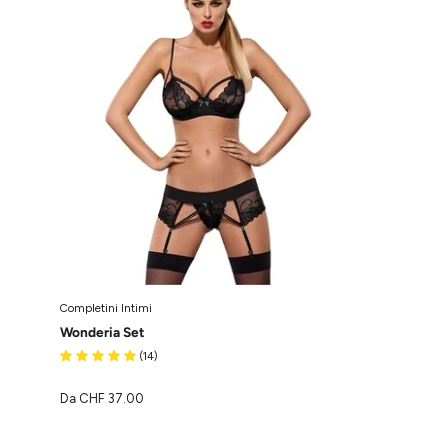
Completini
Intimi
Obsessive
Completini Intimi
Wonderia Set
(14)
Da CHF 37.00