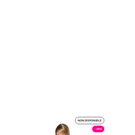
Wonderia
NON DISPONIBILE
Set
- 24%
-