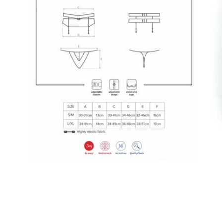
Apri
lightbox
dell'immagine