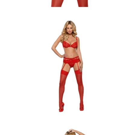
Apri
Apr
lightbox
lig
dell'immagine
del
Apri
Apr
lightbox
lig