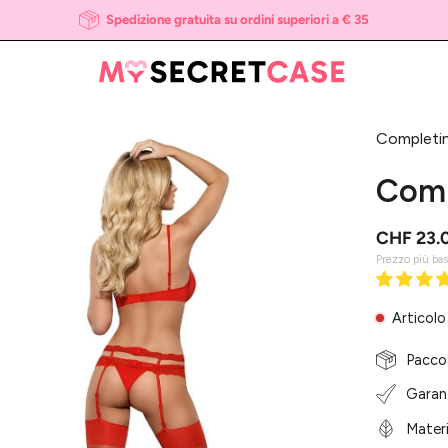
Spedizione gratuita su ordini superiori a € 35
Completin
i
htbox
Comp
l'immagine
CHF 23.
Prezzo più ba
Articolo
Pacco
Garanz
Materi