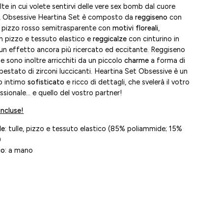
lte in cui volete sentirvi delle vere sex bomb dal cuore
, Obsessive Heartina Set è composto da
reggiseno
con
n pizzo rosso semitrasparente con
motivi floreali
,
n pizzo e tessuto elastico e
reggicalze
con cinturino in
 un effetto ancora più ricercato ed eccitante. Reggiseno
e sono inoltre arricchiti da un piccolo
charme
a forma di
estato di zirconi luccicanti. Heartina Set Obsessive è un
o intimo
sofisticato
e ricco di dettagli, che svelerà il votro
ssionale... e quello del vostro partner!
incluse!
le
: tulle, pizzo e tessuto elastico (85% poliammide; 15%
)
io
: a mano