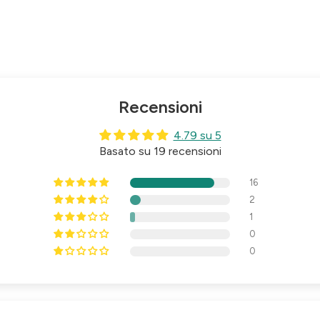
Recensioni
4.79 su 5
Basato su 19 recensioni
16
2
1
0
0