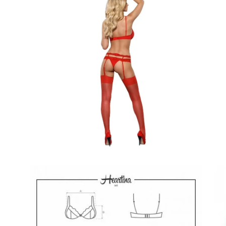
dell'immagine
del
Apri
Apr
lightbox
lig
dell'immagine
del