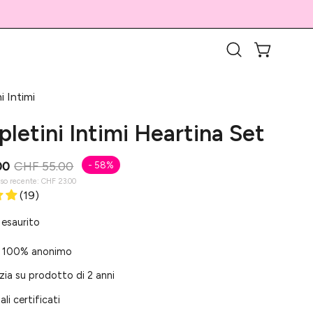
APRI CARR
Apri
la
barra
i Intimi
di
letini Intimi Heartina Set
ricerca
00
CHF 55.00
-
58%
sso recente:
CHF 23.00
(19)
 esaurito
 100% anonimo
ia su prodotto di 2 anni
ali certificati