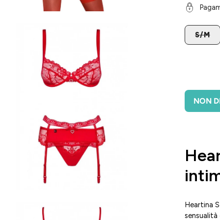
Pagam
i
TAGLIA
S/M
htbox
l'immagine
NON DI
Hear
inti
Heartina 
i
sensualità
htbox