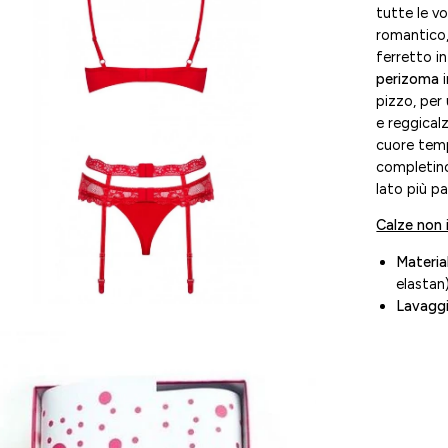
tutte le vo
l'immagine
romantico
ferretto i
perizoma
i
pizzo, per
e reggicalz
cuore temp
completin
lato più pa
Calze non 
Materia
elastan
Lavagg
i
htbox
l'immagine