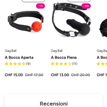
Bocca
Bocca
- 11%
- 35%
Aperta
Piena
-
-
Gag
Gag
Ball
Ball
MySecretCase
MySecretCase
Gag Ball
Gag Ball
Gag Ba
A Bocca Aperta
A Bocca Piena
A Boc
(9)
(11)
CHF 15.00
CHF 17.00
CHF 13.00
CHF 20.00
CHF 1
Recensioni