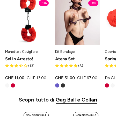
In
Set
- 15%
- 23%
Arresto!
-
-
Kit
Manette
Bondage
e
Osa
Cavigliere
Osa
Manette e Cavigliere
Kit Bondage
Copric
Sei In Arresto!
Atena Set
Sprin
(13)
(8)
CHF 11.00
CHF 13.00
CHF 51.00
CHF 67.00
Da CH
Scopri tutto di
Gag Ball e Collari
A
A
NON DISPONIBILE
NON DISPONIBILE