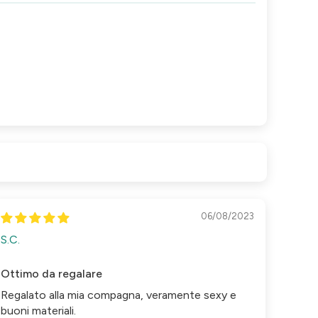
06/08/2023
S.C.
Ottimo da regalare
Regalato alla mia compagna, veramente sexy e
buoni materiali.