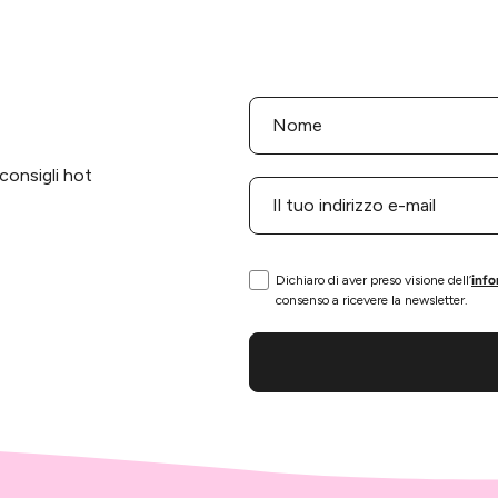
 consigli hot
Dichiaro di aver preso visione dell’
info
consenso a ricevere la newsletter.