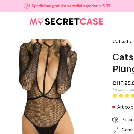
Spedizione gratuita su ordini superiori a € 35
Catsuit e
i
htbox
Cats
l'immagine
Plun
CHF 25.
Prezzo più ba
Articolo
Pacco
Garanz