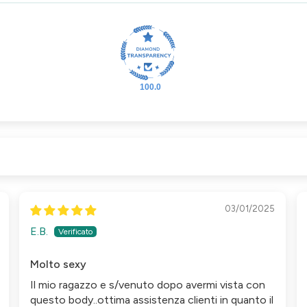
100.0
03/01/2025
E.B.
Molto sexy
Il mio ragazzo e s/venuto dopo avermi vista con
questo body..ottima assistenza clienti in quanto il