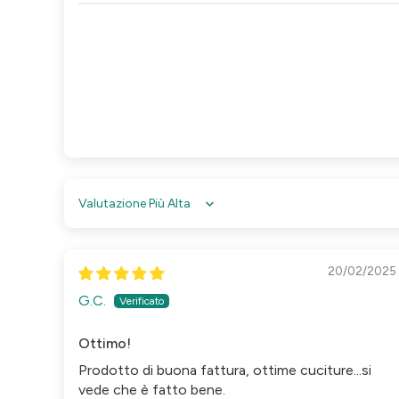
Sort by
20/02/2025
G.C.
Ottimo!
Prodotto di buona fattura, ottime cuciture...si
vede che è fatto bene.