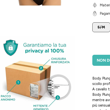
Materi
Pagam
i
htbox
TAGLIA
l'immagine
S/M
NON DI
Body Plun
scollo pro
A cavallo 
Body Plun
mentre avv
più sensua