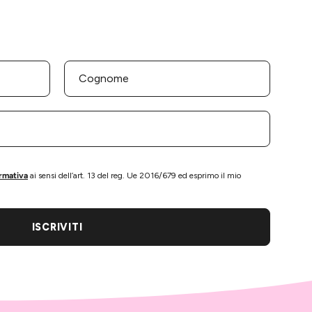
rmativa
ai sensi dell’art. 13 del reg. Ue 2016/679 ed esprimo il mio
ISCRIVITI