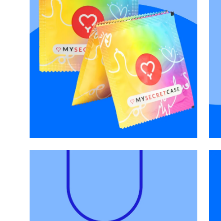
Apri
Apr
lightbox
lig
dell'immagine
del