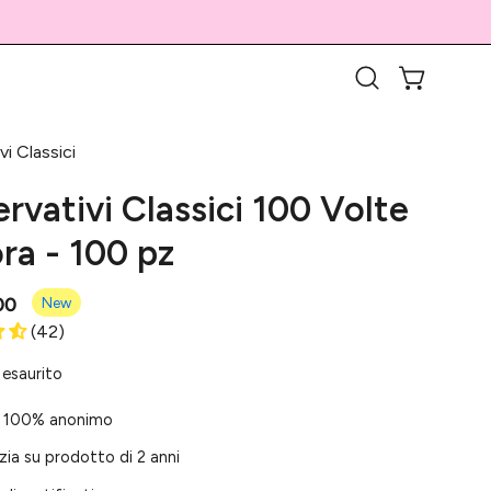
APRI CARR
Apri
la
barra
vi Classici
di
ervativi Classici 100 Volte
ricerca
ra - 100 pz
00
New
(42)
 esaurito
 100% anonimo
ia su prodotto di 2 anni