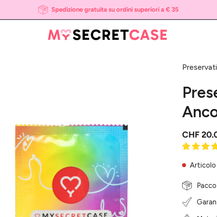
Spedizione gratuita su ordini superiori a € 35
Preservati
i
htbox
Pres
l'immagine
Anco
CHF 20.
Articolo
Pacco
Garanz