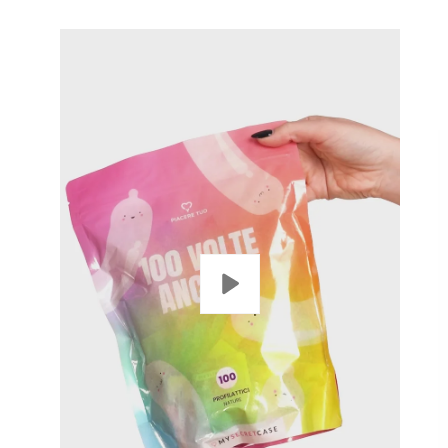
Apr
lig
del