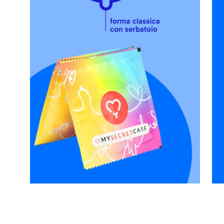
Apri
Apr
lightbox
lig