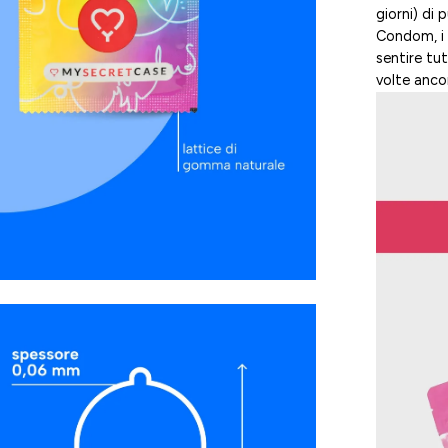
giorni) di
Condom, i p
sentire tu
volte anco
i
htbox
l'immagine