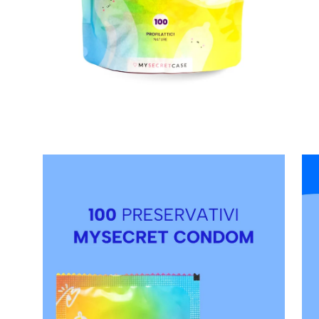
Apri
Apr
lightbox
lig
dell'immagine
del