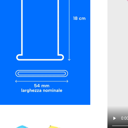
i
htbox