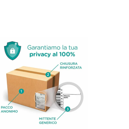
i
htbox
l'immagine