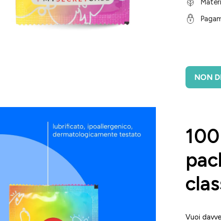
Materi
Pagam
NON DI
i
htbox
100
l'immagine
pack
cla
Vuoi davve