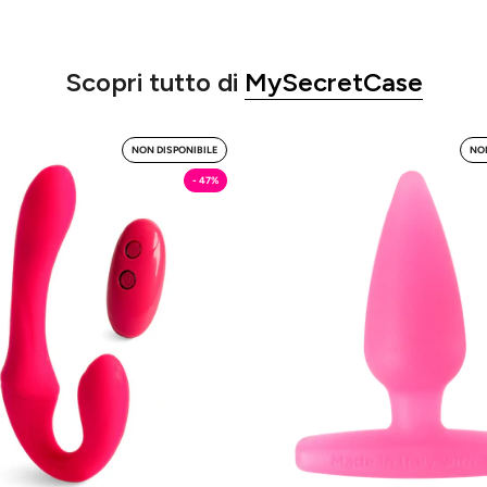
Scopri tutto di
MySecretCase
Pegaso
MySecre
NON DISPONIBILE
NON
-
-
- 47%
Strap
Plug
On
-
Dildo
Butt
MySecretCase
Plug
MySecre