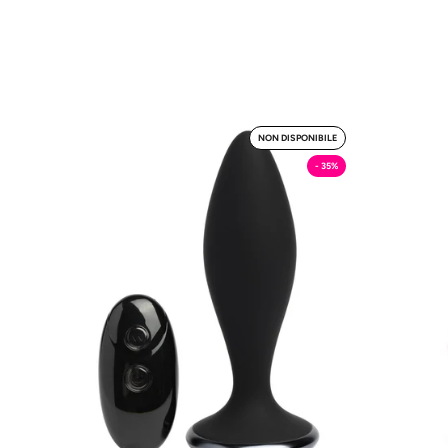
Chiattillo
NON DISPONIBILE
-
- 35%
Butt
Plug
MySecretCase