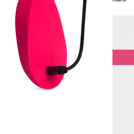
cleaner.
i
htbox