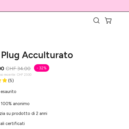
APRI CARR
Apri
la
barra
di
 Plug Acculturato
ricerca
00
CHF 34.00
-
32%
sso recente:
CHF 23.00
(5)
 esaurito
 100% anonimo
ia su prodotto di 2 anni
ali certificati