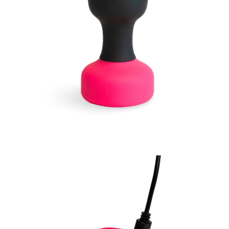
Apri
Apr
lightbox
lig
dell'immagine
del