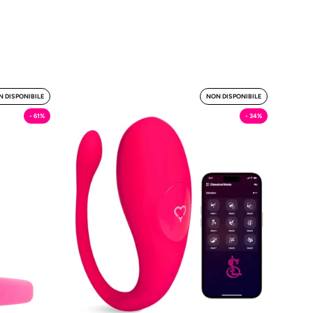
t
Lucy
 DISPONIBILE
NON DISPONIBILE
-
- 61%
- 34%
Ovetto
Vibrante
MySecretCase
tCase