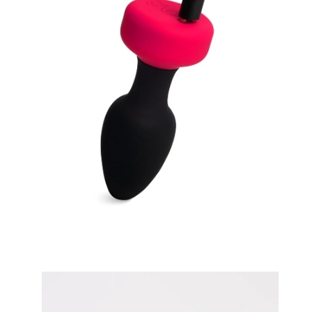
Apr
lig