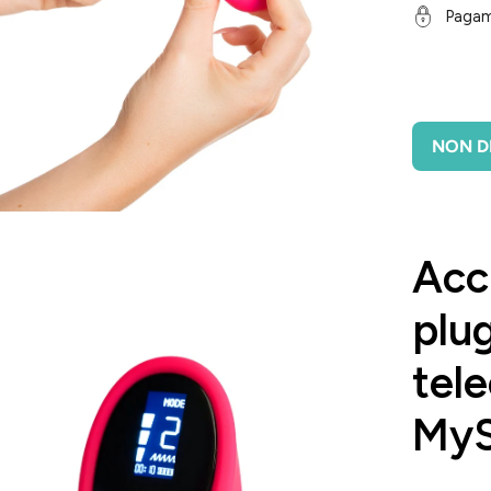
Pagam
NON DI
i
Acc
htbox
l'immagine
plu
tel
MyS