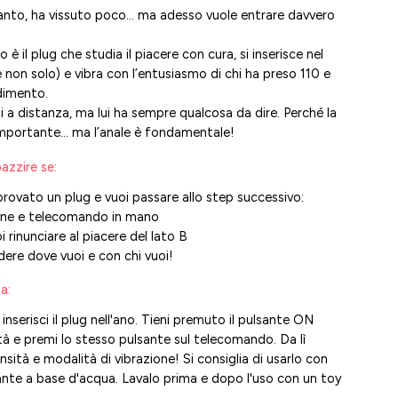
anto, ha vissuto poco… ma adesso vuole entrare davvero
 è il plug che studia il piacere con cura, si inserisce nel
e non solo) e vibra con l’entusiasmo di chi ha preso 110 e
dimento.
li a distanza, ma lui ha sempre qualcosa da dire. Perché la
importante… ma l’anale è fondamentale!
azzire se:
 provato un plug e vuoi passare allo step successivo:
one e telecomando in mano
 rinunciare al piacere del lato B
dere dove vuoi e con chi vuoi!
a:
 inserisci il plug nell'ano. Tieni premuto il pulsante ON
ità e premi lo stesso pulsante sul telecomando. Da lì
nsità e modalità di vibrazione! Si consiglia di usarlo con
cante a base d'acqua. Lavalo prima e dopo l'uso con un toy