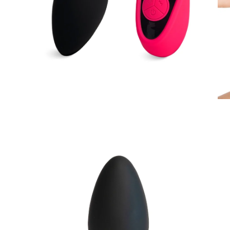
Apri
Apr
lightbox
lig
dell'immagine
del