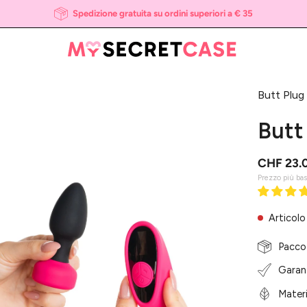
Spedizione gratuita su ordini superiori a € 35
Butt Plug
i
htbox
Butt
l'immagine
CHF 23.
Prezzo più ba
Articolo
Pacco
Garanz
Materi