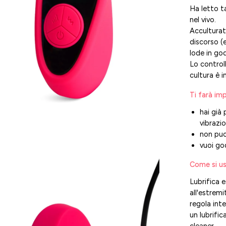
Ha letto t
nel vivo.
Acculturato
discorso (
lode in go
Lo control
cultura è 
Ti farà imp
hai già
vibrazi
non puoi
vuoi go
i
Come si us
htbox
Lubrifica e
l'immagine
all'estrem
regola inte
un lubrifi