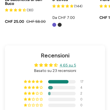
Buco
(144)
(30)
Da CHF 7.00
CHF 1
CHF 25.00
CHF 58.00
Recensioni
4.65 su 5
Basato su 23 recensioni
17
4
2
0
0