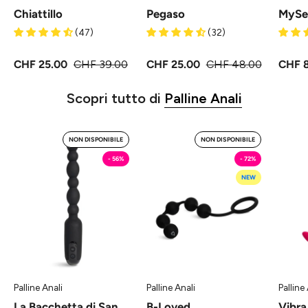
Chiattillo
Pegaso
MySec
(47)
(32)
CHF 25.00
CHF 39.00
CHF 25.00
CHF 48.00
CHF 
Scopri tutto di
Palline Anali
La
B-
NON DISPONIBILE
NON DISPONIBILE
Bacchetta
Loved
- 56%
- 72%
di
-
NEW
San
Palline
Buco
Anali
-
MySecretCase
Palline
Anali
MySecretCase
Palline Anali
Palline Anali
Palline
La Bacchetta di San
B-Loved
Vibra