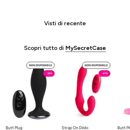
Visti di recente
Scopri tutto di
MySecretCase
Chiattillo
Pegaso
NON DISPONIBILE
NON DISPONIBILE
-
-
- 35%
- 47%
Butt
Strap
Plug
On
MySecretCase
Dildo
MySecretCase
Butt Plug
Strap On Dildo
Butt P