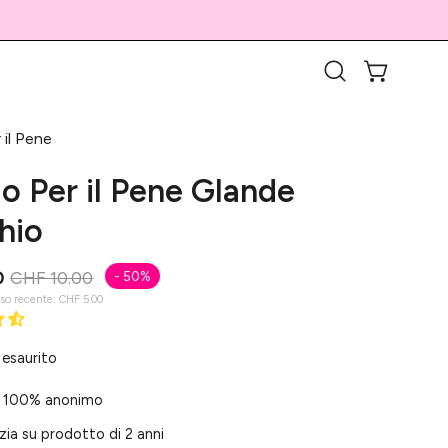
APRI CARR
Apri
la
barra
 il Pene
di
lo Per il Pene Glande
ricerca
hio
0
CHF 10.00
-
50%
sso recente:
CHF 5.00
 esaurito
 100% anonimo
ia su prodotto di 2 anni