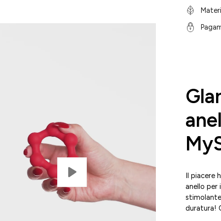
Materi
Pagam
Gla
anel
MyS
Il piacere
anello per
stimolante 
duratura! Q