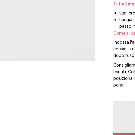
Ti farà imp
vuoi er
hai già
passo i
Come si us
Indossa l'a
consiglia 
dopo l'uso
Consigliamo
minuti. Co
posiziona l
pene.