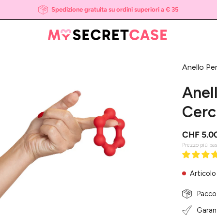
Spedizione gratuita su ordini superiori a € 35
Anello Per
i
htbox
Anel
l'immagine
Cerc
CHF 5.0
Prezzo più ba
Articolo
Pacco
Garanz