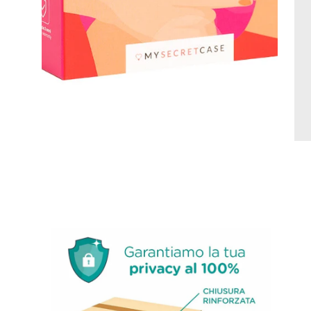
Apri
lightbox
dell'immagine