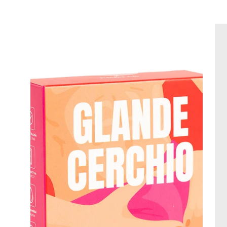
Apri
lightbox
dell'immagine