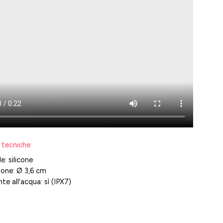
 tecniche:
e: silicone
one: Ø 3,6 cm
te all'acqua: sì (IPX7)