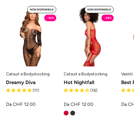
Dreamy
Hot
NON DISPONIBILE
NON DISPONIBILE
Diva
Nightfall
- 50%
- 48%
-
-
Catsuit
Catsuit
e
e
Bodystocking
Bodystocking
Penthouse
Penthouse
Catsuit e Bodystocking
Catsuit e Bodystocking
Vestiti
Dreamy Diva
Hot Nightfall
Best 
(11)
(16)
Da CHF 12.00
Da CHF 12.00
Da CH