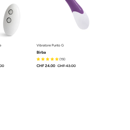
Vibratore
MySecretCase
Multifunzione
MySecretCase
e
Vibratore Punto G
Birba
(19)
.00
CHF 24.00
CHF 43.00