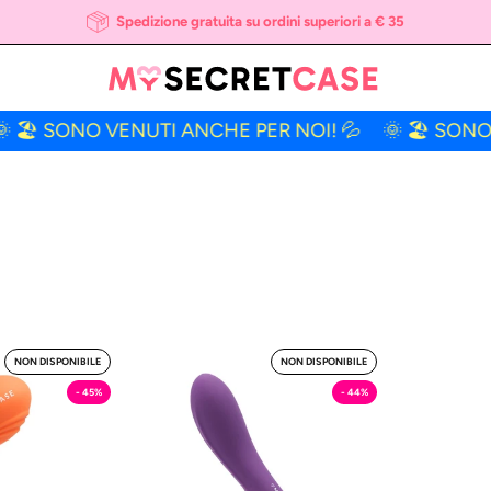
Spedizione gratuita su ordini superiori a € 35
SONO VENUTI ANCHE PER NOI! 💦
🌞 🏖 SONO VENU
o
Birba
NON DISPONIBILE
NON DISPONIBILE
Tu
-
- 45%
- 44%
e
Vibratore
'Altro
Punto
G