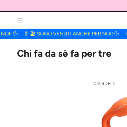
Salta
al
contenuto
Apri
menu
💦
🌞 🏖 SONO VENUTI ANCHE PER NOI! 💦
🌞 🏖 
di
navigazione
Chi fa da sè fa per tre
Ordina per
I
l
-