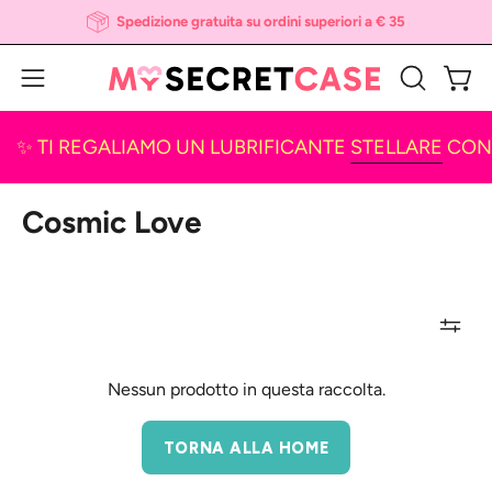
Salta
Spedizione gratuita su ordini superiori a € 35
al
contenuto
Apri 
Apri
APRI
LA
menu
BARRA
✨ TI REGALIAMO UN LUBRIFICANTE
STELLARE
CON 4
di
DI
navigazione
RICERCA
Cosmic Love
Nessun prodotto in questa raccolta.
TORNA ALLA HOME