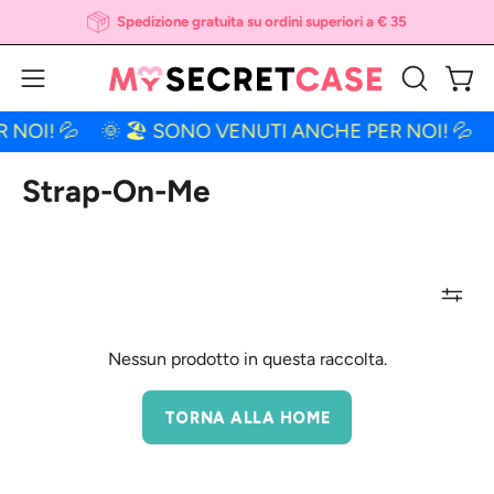
Salta
Spedizione gratuita su ordini superiori a € 35
al
contenuto
Apri 
Apri
APRI
LA
menu
NOI! 💦
🌞 🏖 SONO VENUTI ANCHE PER NOI! 💦

BARRA
di
DI
navigazione
Strap-On-Me
RICERCA
Nessun prodotto in questa raccolta.
TORNA ALLA HOME