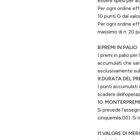
essere spesi per ac
Per ogni ordine eff
10 punti G dal valo
Per ogni ordine eff
massimo di n. 20 pu
8.PREMI IN PALIO
I premi in palio pe
accumulati che sara
esclusivamente sul
9.DURATA DEL P
I punti accumulati
scadere dell’opera
10. MONTERPREM
Si prevede l’asseg
cinquemila,00). Si r
11.VALORE DI MER