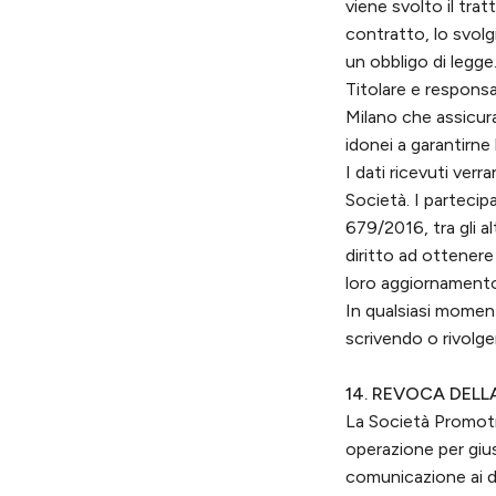
viene svolto il tra
contratto, lo svolg
un obbligo di legge
Titolare e respons
Milano che assicura
idonei a garantirne 
I dati ricevuti ve
Società. I partecip
679/2016, tra gli altr
diritto ad ottenere 
loro aggiornamento, 
In qualsiasi momento
scrivendo o rivolg
14. REVOCA DELL
La Società Promotr
operazione per gius
comunicazione ai de