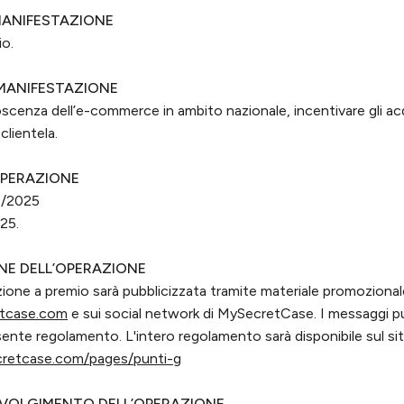
 MANIFESTAZIONE
o.
 MANIFESTAZIONE
scenza dell’e-commerce in ambito nazionale, incentivare gli acqu
clientela.
OPERAZIONE
01/2025
25.
NE DELL’OPERAZIONE
ione a premio sarà pubblicizzata tramite materiale promozional
tcase.com
e sui social network di MySecretCase. I messaggi pu
sente regolamento. L'intero regolamento sarà disponibile sul sit
etcase.com/pages/punti-g
 SVOLGIMENTO DELL’OPERAZIONE