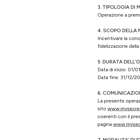
3. TIPOLOGIA DI
Operazione a premi
4. SCOPO DELLA
Incentivare la cono
fidelizzazione della 
5. DURATA DELL’
Data di inizio: 01/
Data fine: 31/12/20
6. COMUNICAZIO
La presente operaz
sito
www.mysecre
coerenti con il pre
pagina
www.mysecr
7. MODALITA’ DI