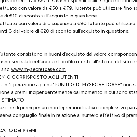
quisti inferiori ad €50 e saranno spendibili alle seguenti condizi
ettuato con valore da €50 a €79, l’utente può utilizzare fino a
re di €10 di sconto sull’acquisto in questione.
ettuato con valore di o superiore a €80 l’utente può utilizzare 
nti G dal valore di €20 di sconto sull’acquisto in questione.
r l’utente consistono in buoni d’acquisto dal valore corrisponden
nno segnalati nell’account profilo utente all’interno del sito e 
 sito
www.mysecretcase.com
.
REMIO CORRISPOSTO AGLI UTENTI
 con l’operazione a premi “PUNTI G DI MYSECRETCASE” non sara
zione a premi, indipendentemente dal momento in cui sono stati
I STIMATO
nazione di premi per un montepremi indicativo complessivo pari 
iserva conguaglio finale in relazione al numero effettivo di prem
CATO DEI PREMI