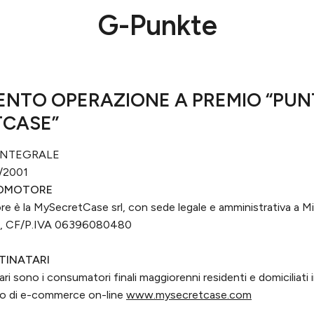
G-Punkte
NTO OPERAZIONE A PREMIO “PUNTI
CASE”
INTEGRALE
10/2001
ROMOTORE
 è la MySecretCase srl, con sede legale e amministrativa a M
4, CF/P.IVA 06396080480
TINATARI
ri sono i consumatori finali maggiorenni residenti e domiciliati in
iano di e-commerce on-line
www.mysecretcase.com