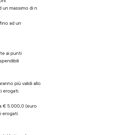
oni:
d un massimo di n.
fino ad un
te ai punti
spendibili
nno più validi allo
 erogati.
a € 5.000,0 (euro
i erogati.