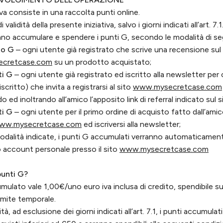
iva consiste in una raccolta punti online.
validità della presente iniziativa, salvo i giorni indicati all’art. 7.1.
nno accumulare e spendere i punti G, secondo le modalità di seg
to G
– ogni utente già registrato che scrive una recensione sul 
cretcase.com
su un prodotto acquistato;
ti G
– ogni utente già registrato ed iscritto alla newsletter per
ritto) che invita a registrarsi al sito
www.mysecretcase.com
ed inoltrando all’amico l’apposito link di referral indicato sul s
ti G
– ogni utente per il primo ordine di acquisto fatto dall’amic
ww.mysecretcase.com
ed iscriversi alla newsletter;
odalità indicate, i punti G accumulati verranno automaticament
io account personale presso il sito
www.mysecretcase.com
unti G?
ulato vale 1,00€/uno euro iva inclusa di credito, spendibile s
imite temporale.
ità, ad esclusione dei giorni indicati all’art. 7.1, i punti accumul