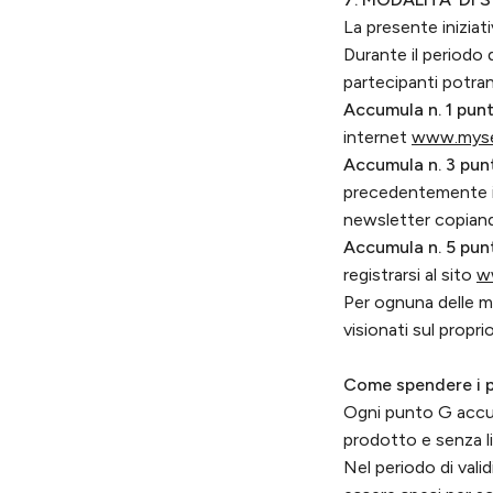
La presente iniziat
Durante il periodo di 
partecipanti potra
Accumula n. 1 pun
internet
www.myse
Accumula n. 3 pun
precedentemente isc
newsletter copiando 
Accumula n. 5 pun
registrarsi al sito
w
Per ognuna delle m
visionati sul propr
Come spendere i p
Ogni punto G accum
prodotto e senza l
Nel periodo di valid