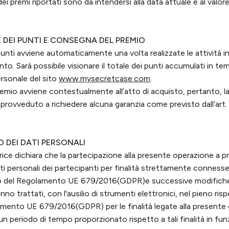
dei premi riportati sono da intendersi alla data attuale e al valore 
E DEI PUNTI E CONSEGNA DEL PREMIO
unti avviene automaticamente una volta realizzate le attività indi
o. Sarà possibile visionare il totale dei punti accumulati in tem
rsonale del sito
www.mysecretcase.com
.
emio avviene contestualmente all’atto di acquisto, pertanto, l
rovveduto a richiedere alcuna garanzia come previsto dall’art. 7 
 DEI DATI PERSONALI
ice dichiara che la partecipazione alla presente operazione a p
i personali dei partecipanti per finalità strettamente connesse
tto del Regolamento UE 679/2016(GDPR)e successive modifich
anno trattati, con l'ausilio di strumenti elettronici, nel pieno ri
amento UE 679/2016(GDPR) per le finalità legate alla presente
n periodo di tempo proporzionato rispetto a tali finalità in funz