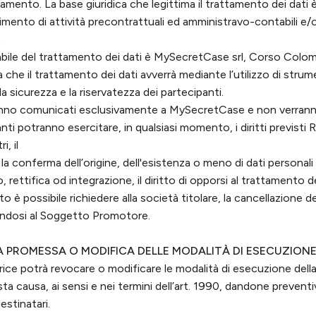
ttamento. La base giuridica che legittima il trattamento dei dati 
imento di attività precontrattuali ed amministravo-contabili e/
.
abile del trattamento dei dati è MySecretCase srl, Corso Colo
 che il trattamento dei dati avverrà mediante l’utilizzo di stru
la sicurezza e la riservatezza dei partecipanti.
rranno comunicati esclusivamente a MySecretCase e non verranno
anti potranno esercitare, in qualsiasi momento, i diritti previs
i, il
la conferma dell’origine, dell'esistenza o meno di dati personali 
rettifica od integrazione, il diritto di opporsi al trattamento de
 è possibile richiedere alla società titolare, la cancellazione dei
endosi al Soggetto Promotore.
A PROMESSA O MODIFICA DELLE MODALITÀ DI ESECUZION
ice potrà revocare o modificare le modalità di esecuzione dell
ta causa, ai sensi e nei termini dell’art. 1990, dandone preven
stinatari.