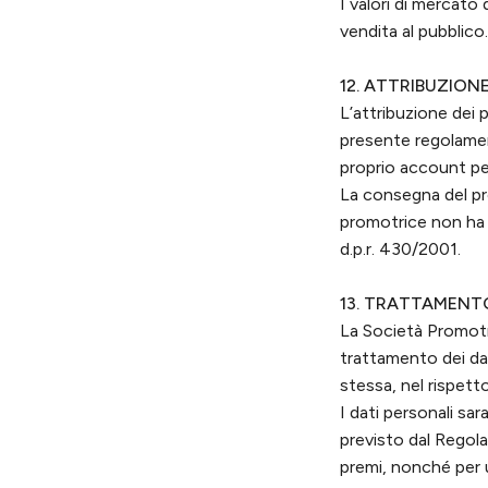
I valori di mercato 
vendita al pubblico.
12. ATTRIBUZION
L’attribuzione dei p
presente regolament
proprio account pe
La consegna del pr
promotrice non ha p
d.p.r. 430/2001.
13. TRATTAMENTO
La Società Promotr
trattamento dei dat
stessa, nel rispe
I dati personali sar
previsto dal Regol
premi, nonché per u