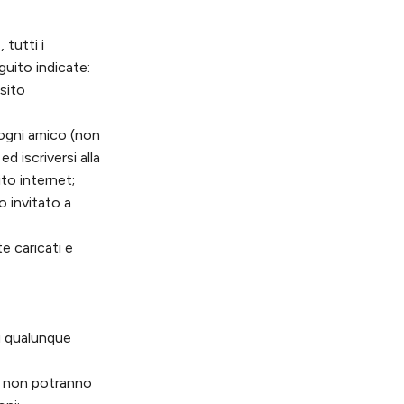
, tutti i
uito indicate:
sito
 ogni amico (non
ed iscriversi alla
ito internet;
o invitato a
e caricati e
u qualunque
ati non potranno