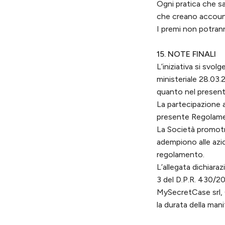
Ogni pratica che sa
che creano accoun
I premi non potran
15. NOTE FINALI
L’iniziativa si svol
ministeriale 28.03.
quanto nel presen
La partecipazione 
presente Regolam
La Società promotri
adempiono alle azi
regolamento.
L’allegata dichiaraz
3 del D.P.R. 430/20
MySecretCase srl, 
la durata della man