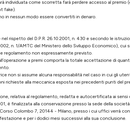
rà individuata come scorretta farà perdere accesso al premio (es
t fake).
no in nessun modo essere convertiti in denaro.
ge nel rispetto del D.P.R. 26.10.2001, n. 430 e secondo le istruzio
2002, n. 1/AMTC del Ministero dello Sviluppo Economico), cui si
te regolamento non espressamente previsto.
all’operazione a premi comporta la totale accettazione di quant
ento.
ce non si assume alcuna responsabilità nel caso in cui gli utent
oni richieste alla meccanica esposta nei precedenti punti del p
ione, relativa al regolamento, redatta e autocertificata ai sensi 
01, è finalizzata alla conservazione presso la sede della societ
Corso Colombo 7, 20144 - Milano, presso i cui uffici verrà con
ifestazione e per i dodici mesi successivi alla sua conclusione.