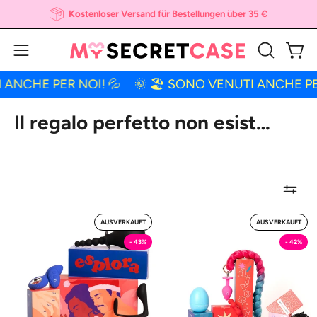
Inhalt
Kostenloser Versand für Bestellungen über 35 €
überspringen
Ware
Navigationsmenü
SUCHLEIS
ÖFFNEN
öffnen
ANCHE PER NOI! 💦
🌞 🏖 SONO VENUTI ANCHE PER 
Il regalo perfetto non esist…
Babbo
Una
AUSVERKAUFT
AUSVERKAUFT
Anale
Settimana
- 43%
- 42%
-
Da
Kit
Toy
MySecretCase
-
Kit